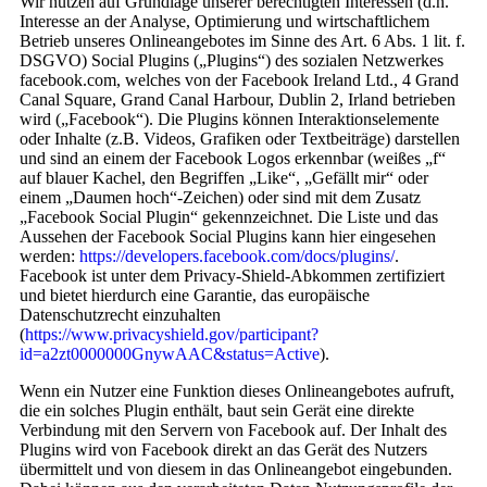
Wir nutzen auf Grundlage unserer berechtigten Interessen (d.h.
Interesse an der Analyse, Optimierung und wirtschaftlichem
Betrieb unseres Onlineangebotes im Sinne des Art. 6 Abs. 1 lit. f.
DSGVO) Social Plugins („Plugins“) des sozialen Netzwerkes
facebook.com, welches von der Facebook Ireland Ltd., 4 Grand
Canal Square, Grand Canal Harbour, Dublin 2, Irland betrieben
wird („Facebook“). Die Plugins können Interaktionselemente
oder Inhalte (z.B. Videos, Grafiken oder Textbeiträge) darstellen
und sind an einem der Facebook Logos erkennbar (weißes „f“
auf blauer Kachel, den Begriffen „Like“, „Gefällt mir“ oder
einem „Daumen hoch“-Zeichen) oder sind mit dem Zusatz
„Facebook Social Plugin“ gekennzeichnet. Die Liste und das
Aussehen der Facebook Social Plugins kann hier eingesehen
werden:
https://developers.facebook.com/docs/plugins/
.
Facebook ist unter dem Privacy-Shield-Abkommen zertifiziert
und bietet hierdurch eine Garantie, das europäische
Datenschutzrecht einzuhalten
(
https://www.privacyshield.gov/participant?
id=a2zt0000000GnywAAC&status=Active
).
Wenn ein Nutzer eine Funktion dieses Onlineangebotes aufruft,
die ein solches Plugin enthält, baut sein Gerät eine direkte
Verbindung mit den Servern von Facebook auf. Der Inhalt des
Plugins wird von Facebook direkt an das Gerät des Nutzers
übermittelt und von diesem in das Onlineangebot eingebunden.