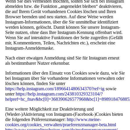
Wenn Sie dies vermeiden möchten, sollten Sie sich bei Instagram
abmelden bzw. die Funktion „angemeldet bleiben“ deaktivieren,
die auf Ihrem Gerät vorhandenen Cookies löschen und Ihren
Browser beenden und neu starten. Auf diese Weise werden
Instagram-Informationen, über die Sie unmittelbar identifiziert
werden können, gelöscht. Damit können Sie unsere Instagram-
Seite nutzen, ohne dass Ihre Instagram-Kennung offenbart wird.
Wenn Sie auf interaktive Funktionen der Seite zugreifen (Gefällt
mir, Kommentieren, Teilen, Nachrichten etc.), erscheint eine
Instagram-Anmeldemaske.
Nach einer etwaigen Anmeldung sind Sie für Instagram erneut
als bestimmbarer Nutzer erkennbar.
Informationen über den Einsatz von Cookies sowie dazu, wie Sie
bei Instagram über Sie vorhandene Informationen verwalten oder
löschen können, finden Sie unter
https://help.instagram.com/1896641480634370?ref=ig
sowie
unter
https://help.instagram.com/243810329323104/?
helpref=hc_fnav&bc[0]=368390626577968&bc[1]=89891847688
Eine weitere Möglichkeit zur Deaktivierung und
(Wieder-)Aktivierung von Instagram-(Facebook-)Cookies bieten
die folgenden Präferenzmanager:
http://www.meine-
cookies.org/cookies_verwalten/praeferenzmanager-beta.html
http://www.youronlinechoices.com/de/praferenzmanagement/